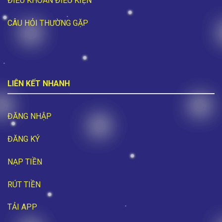
ĐIỀU KHOẢN ĐIỀU KIỆN
CÂU HỎI THƯỜNG GẶP
LIÊN KẾT NHANH
ĐĂNG NHẬP
ĐĂNG KÝ
NẠP TIỀN
RÚT TIỀN
TẢI APP