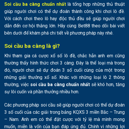
Soi cầu ba càng chuẩn nhất
là tổng hợp những thủ thuật
giúp người chơi có thể dự đoán thành công khi chơi lô đề.
Với cách chơi theo lô hay độc thủ đều sẽ giúp người chơi
dẫn đến cơ hội thắng lớn. Hãy cùng Bet88 theo dõi bài viết
bên dưới để khám phá chi tiết về phương pháp này nhé.
Soi cầu ba càng là gì?
Khi tham gia cá cược xổ số lô đề, chắc hẳn anh em cũng
thường thấy hình thức chơi 3 càng. Đây là thể loại mà trong
đó, người chơi sẽ dự đoán 3 số cuối cùng của một trong
những giải thưởng xổ số. Khác với những loại lô 2 thông
thường, việc
soi cầu ba càng chuẩn nhất
sẽ khó hơn, tăng
sự lôi cuốn và phần thưởng nhiều hơn.
Các phương pháp soi cầu sẽ giúp người chơi có thể dự đoán
3 số cuối của các giải trong bảng KQXS 3 miền Bắc – Trung
– Nam. Anh em có thể đặt cược với tỷ lệ mà mình mong
muốn, miễn là vốn của bạn đáp ứng đủ. Chính vì những lợi