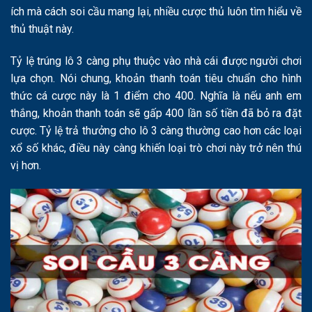
ích mà cách soi cầu mang lại, nhiều cược thủ luôn tìm hiểu về
thủ thuật này.
Tỷ lệ trúng lô 3 càng phụ thuộc vào nhà cái được người chơi
lựa chọn. Nói chung, khoản thanh toán tiêu chuẩn cho hình
thức cá cược này là 1 điểm cho 400. Nghĩa là nếu anh em
thắng, khoản thanh toán sẽ gấp 400 lần số tiền đã bỏ ra đặt
cược. Tỷ lệ trả thưởng cho lô 3 càng thường cao hơn các loại
xổ số khác, điều này càng khiến loại trò chơi này trở nên thú
vị hơn.