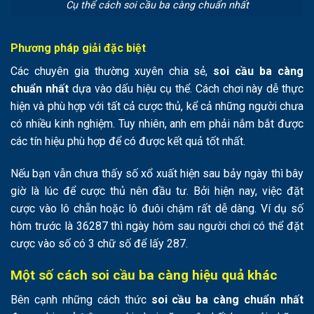
Cụ thể cách soi cầu ba càng chuẩn nhất
Phương pháp giải đặc biệt
Các chuyên gia thường xuyên chia sẻ,
soi cầu ba càng
chuẩn nhất
dựa vào dấu hiệu cụ thể. Cách chơi này dễ thực
hiện và phù hợp với tất cả cược thủ, kể cả những người chưa
có nhiều kinh nghiệm. Tuy nhiên, anh em phải nắm bắt được
các tín hiệu phù hợp để có được kết quả tốt nhất.
Nếu bạn vẫn chưa thấy số xổ xuất hiện sau bảy ngày thì bây
giờ là lúc để cược thủ nên đầu tư. Bởi hiện nay, việc đặt
cược vào lô chẵn hoặc lô đuôi chậm rất dễ dàng. Ví dụ số
hôm trước là 36287 thì ngày hôm sau người chơi có thể đặt
cược vào số có 3 chữ số để lấy 287.
Một số cách soi cầu ba càng hiệu quả khác
Bên cạnh những cách thức
soi cầu ba càng chuẩn nhất